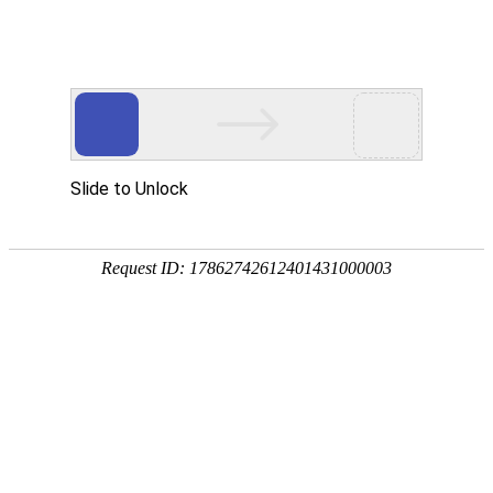
-->
首页
首页
关于我们
服务案例
关于我们
联系我们
电话：0576-82448200
邮箱：hp@tzhuapu.com
新闻资讯
传真：0576-82508608
地址：
地址：台州市路桥区55
近期展会
精彩回顾
联系我们