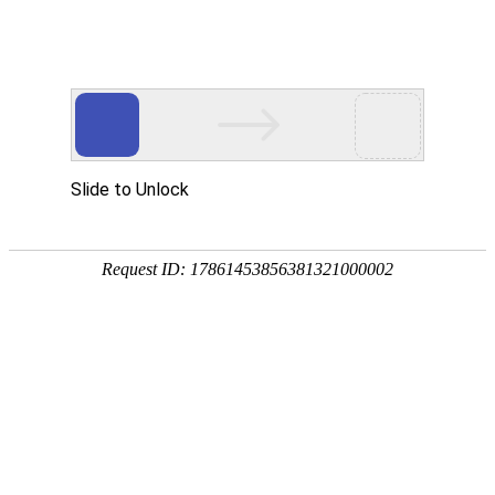
-->
首页
首页
关于我们
服务案例
关于我们
联系我们
电话：0576-82448200
邮箱：hp@tzhuapu.com
新闻资讯
传真：0576-82508608
地址：
地址：台州市路桥区55
近期展会
精彩回顾
联系我们