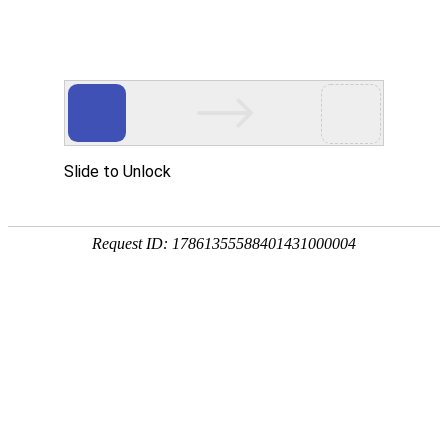
-->
首页
首页
关于我们
服务案例
关于我们
联系我们
电话：0576-82448200
邮箱：hp@tzhuapu.com
新闻资讯
传真：0576-82508608
地址：
地址：台州市路桥区55
近期展会
精彩回顾
联系我们