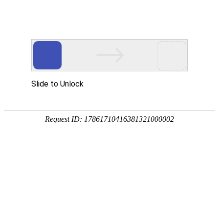
-->
首页
首页
关于我们
服务案例
关于我们
联系我们
电话：0576-82448200
邮箱：hp@tzhuapu.com
新闻资讯
传真：0576-82508608
地址：
地址：台州市路桥区55
近期展会
精彩回顾
联系我们